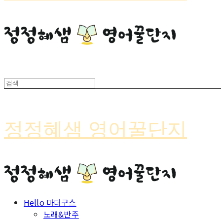
정정혜샘 영어꿀단지
Hello 마더구스
노래&반주