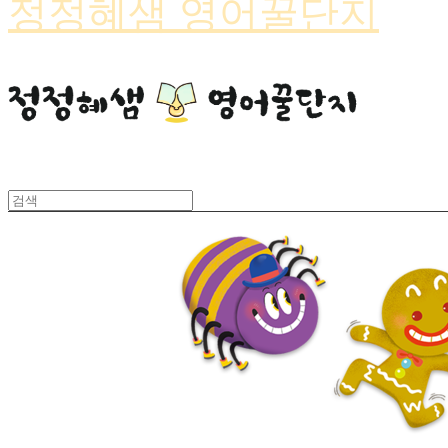
정정혜샘 영어꿀단지