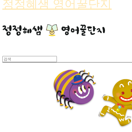
정정혜샘 영어꿀단지