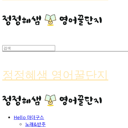
정정혜샘 영어꿀단지
Hello 마더구스
노래&반주