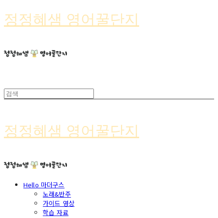
정정혜샘 영어꿀단지
정정혜샘 영어꿀단지
Hello 마더구스
노래&반주
가이드 영상
학습 자료