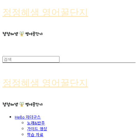
정정혜샘 영어꿀단지
정정혜샘 영어꿀단지
Hello 마더구스
노래&반주
가이드 영상
학습 자료