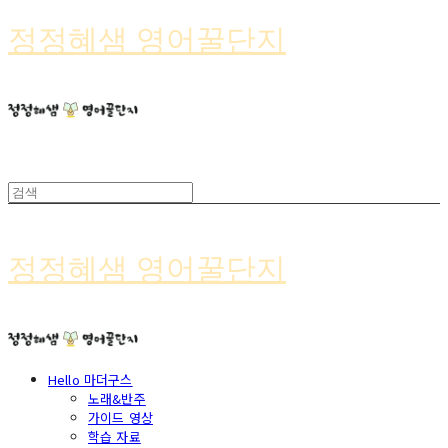
정정혜샘 영어꿀단지
정정혜샘 영어꿀단지
Hello 마더구스
노래&반주
가이드 영상
학습 자료